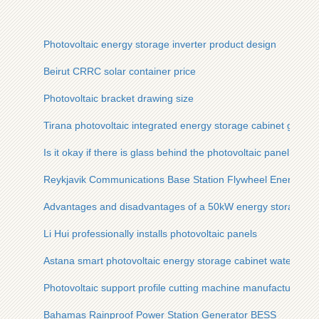
Photovoltaic energy storage inverter product design
Beirut CRRC solar container price
Photovoltaic bracket drawing size
Tirana photovoltaic integrated energy storage cabinet grid-c
Is it okay if there is glass behind the photovoltaic panel
Reykjavik Communications Base Station Flywheel Energy St
Advantages and disadvantages of a 50kW energy storage cabi
Li Hui professionally installs photovoltaic panels
Astana smart photovoltaic energy storage cabinet waterproof
Photovoltaic support profile cutting machine manufacturer
Bahamas Rainproof Power Station Generator BESS