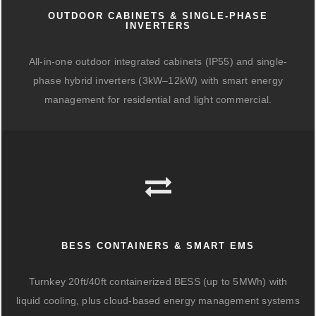
OUTDOOR CABINETS & SINGLE-PHASE
INVERTERS
All-in-one outdoor integrated cabinets (IP55) and single-
phase hybrid inverters (3kW–12kW) with smart energy
management for residential and light commercial.
BESS CONTAINERS & SMART EMS
Turnkey 20ft/40ft containerized BESS (up to 5MWh) with
liquid cooling, plus cloud-based energy management systems