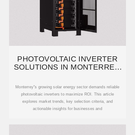
PHOTOVOLTAIC INVERTER
SOLUTIONS IN MONTERREY,
MEXICO: EFFICIENCY AND
Monterrey''s growing solar energy sector demands reliable
photovoltaic inverters to maximize ROI. This article
explores market trends, key selection criteria, and
actionable insights for businesses and