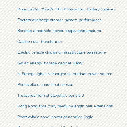
Price List for 350kW IP65 Photovoltaic Battery Cabinet
Factors of energy storage system performance
Become a portable power supply manufacturer
Cabine solar transformer
Electric vehicle charging infrastructure basseterre
Syrian energy storage cabinet 20kW
Is Strong Light a rechargeable outdoor power source
Photovoltaic panel heat seeker
Treasures from photovoltaic panels 3
Hong Kong style curly medium-length hair extensions
Photovoltaic panel power generation jingle